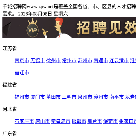
千城招聘网www.zpw.net是覆盖全国各省、市、区县的
需求。 2026年08月08日 星期六
江苏省
南京市
无锡市
徐州市
常州市
苏州市
南通市
连云港市
淮
宿迁市
福建省
福州市
厦门市
莆田市
三明市
泉州市
漳州市
南平市
龙岩
河北省
石家庄市
唐山市
秦皇岛市
邯郸市
邢台市
保定市
张家口
广东省