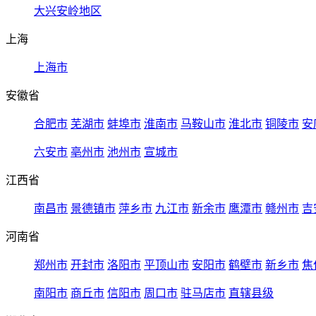
大兴安岭地区
上海
上海市
安徽省
合肥市
芜湖市
蚌埠市
淮南市
马鞍山市
淮北市
铜陵市
安
六安市
亳州市
池州市
宣城市
江西省
南昌市
景德镇市
萍乡市
九江市
新余市
鹰潭市
赣州市
吉
河南省
郑州市
开封市
洛阳市
平顶山市
安阳市
鹤壁市
新乡市
焦
南阳市
商丘市
信阳市
周口市
驻马店市
直辖县级