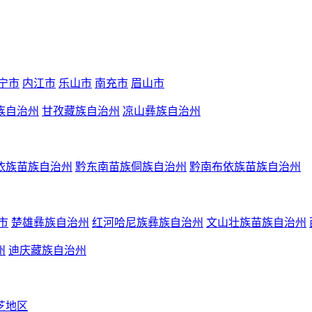
宁市
内江市
乐山市
南充市
眉山市
族自治州
甘孜藏族自治州
凉山彝族自治州
依族苗族自治州
黔东南苗族侗族自治州
黔南布依族苗族自治州
市
楚雄彝族自治州
红河哈尼族彝族自治州
文山壮族苗族自治州
州
迪庆藏族自治州
芝地区