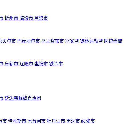
市
忻州市
临汾市
吕梁市
伦贝尔市
巴彦淖尔市
乌兰察布市
兴安盟
锡林郭勒盟
阿拉善盟
市
阜新市
辽阳市
盘锦市
铁岭市
市
延边朝鲜族自治州
春市
佳木斯市
七台河市
牡丹江市
黑河市
绥化市