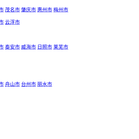
市
茂名市
肇庆市
惠州市
梅州市
市
云浮市
市
泰安市
威海市
日照市
莱芜市
市
舟山市
台州市
丽水市