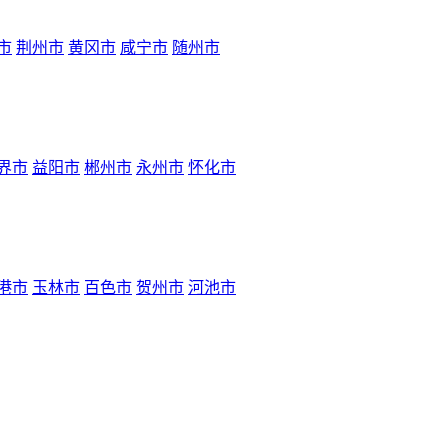
市
荆州市
黄冈市
咸宁市
随州市
界市
益阳市
郴州市
永州市
怀化市
港市
玉林市
百色市
贺州市
河池市