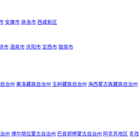
市
安康市
商洛市
西咸新区
凉市
酒泉市
庆阳市
定西市
陇南市
自治州
果洛藏族自治州
玉树藏族自治州
海西蒙古族藏族自治州
治州
博尔塔拉蒙古自治州
巴音郭楞蒙古自治州
阿克苏地区
克孜