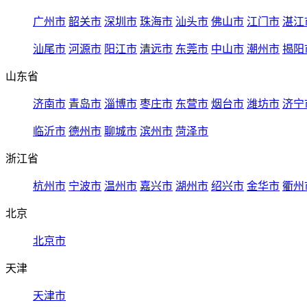
广州市
韶关市
深圳市
珠海市
汕头市
佛山市
江门市
湛江
汕尾市
河源市
阳江市
清远市
东莞市
中山市
潮州市
揭阳
山东省
济南市
青岛市
淄博市
枣庄市
东营市
烟台市
潍坊市
济宁
临沂市
德州市
聊城市
滨州市
菏泽市
浙江省
杭州市
宁波市
温州市
嘉兴市
湖州市
绍兴市
金华市
衢州
北京
北京市
天津
天津市