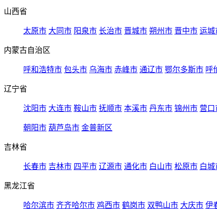
山西省
太原市
大同市
阳泉市
长治市
晋城市
朔州市
晋中市
运城
内蒙古自治区
呼和浩特市
包头市
乌海市
赤峰市
通辽市
鄂尔多斯市
呼
辽宁省
沈阳市
大连市
鞍山市
抚顺市
本溪市
丹东市
锦州市
营口
朝阳市
葫芦岛市
金普新区
吉林省
长春市
吉林市
四平市
辽源市
通化市
白山市
松原市
白城
黑龙江省
哈尔滨市
齐齐哈尔市
鸡西市
鹤岗市
双鸭山市
大庆市
伊