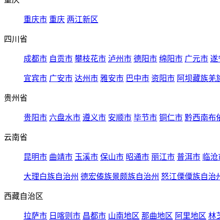
重庆市
重庆
两江新区
四川省
成都市
自贡市
攀枝花市
泸州市
德阳市
绵阳市
广元市
遂
宜宾市
广安市
达州市
雅安市
巴中市
资阳市
阿坝藏族羌
贵州省
贵阳市
六盘水市
遵义市
安顺市
毕节市
铜仁市
黔西南布
云南省
昆明市
曲靖市
玉溪市
保山市
昭通市
丽江市
普洱市
临沧
大理白族自治州
德宏傣族景颇族自治州
怒江傈僳族自治
西藏自治区
拉萨市
日喀则市
昌都市
山南地区
那曲地区
阿里地区
林