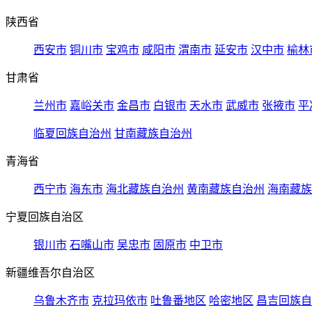
陕西省
西安市
铜川市
宝鸡市
咸阳市
渭南市
延安市
汉中市
榆林
甘肃省
兰州市
嘉峪关市
金昌市
白银市
天水市
武威市
张掖市
平
临夏回族自治州
甘南藏族自治州
青海省
西宁市
海东市
海北藏族自治州
黄南藏族自治州
海南藏族
宁夏回族自治区
银川市
石嘴山市
吴忠市
固原市
中卫市
新疆维吾尔自治区
乌鲁木齐市
克拉玛依市
吐鲁番地区
哈密地区
昌吉回族自