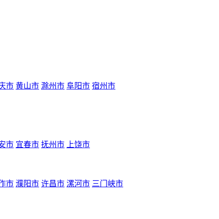
庆市
黄山市
滁州市
阜阳市
宿州市
安市
宜春市
抚州市
上饶市
作市
濮阳市
许昌市
漯河市
三门峡市