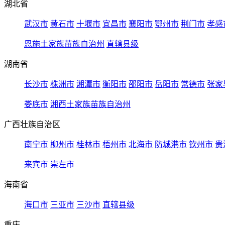
湖北省
武汉市
黄石市
十堰市
宜昌市
襄阳市
鄂州市
荆门市
孝感
恩施土家族苗族自治州
直辖县级
湖南省
长沙市
株洲市
湘潭市
衡阳市
邵阳市
岳阳市
常德市
张家
娄底市
湘西土家族苗族自治州
广西壮族自治区
南宁市
柳州市
桂林市
梧州市
北海市
防城港市
钦州市
贵
来宾市
崇左市
海南省
海口市
三亚市
三沙市
直辖县级
重庆